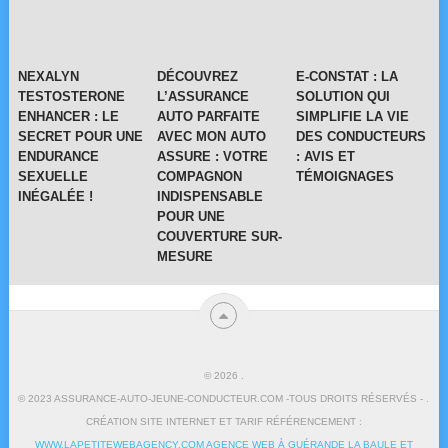
NEXALYN
DÉCOUVREZ
E-CONSTAT : LA
TESTOSTERONE
L’ASSURANCE
SOLUTION QUI
ENHANCER : LE
AUTO PARFAITE
SIMPLIFIE LA VIE
SECRET POUR UNE
AVEC MON AUTO
DES CONDUCTEURS
ENDURANCE
ASSURE : VOTRE
: AVIS ET
SEXUELLE
COMPAGNON
TÉMOIGNAGES
INÉGALÉE !
INDISPENSABLE
POUR UNE
COUVERTURE SUR-
MESURE
© 2026
.
© 2023 ASSURANCE-AUTO-JEUNE-CONDUCTEUR.COM -TOUS DROITS RÉSERVÉS - .
CRÉATION SITE INTERNET ET TARIF RÉFÉRENCEMENT :
WWW.LAPETITEWEBAGENCY.COM AGENCE WEB À GUÉRANDE LA BAULE ET