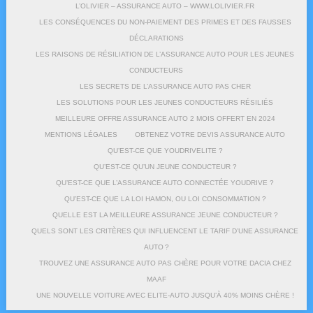
L’OLIVIER – ASSURANCE AUTO – WWW.LOLIVIER.FR
LES CONSÉQUENCES DU NON-PAIEMENT DES PRIMES ET DES FAUSSES
DÉCLARATIONS
LES RAISONS DE RÉSILIATION DE L’ASSURANCE AUTO POUR LES JEUNES
CONDUCTEURS
LES SECRETS DE L’ASSURANCE AUTO PAS CHER
LES SOLUTIONS POUR LES JEUNES CONDUCTEURS RÉSILIÉS
MEILLEURE OFFRE ASSURANCE AUTO 2 MOIS OFFERT EN 2024
MENTIONS LÉGALES
OBTENEZ VOTRE DEVIS ASSURANCE AUTO
QU’EST-CE QUE YOUDRIVELITE ?
QU’EST-CE QU’UN JEUNE CONDUCTEUR ?
QU’EST-CE QUE L’ASSURANCE AUTO CONNECTÉE YOUDRIVE ?
QU’EST-CE QUE LA LOI HAMON, OU LOI CONSOMMATION ?
QUELLE EST LA MEILLEURE ASSURANCE JEUNE CONDUCTEUR ?
QUELS SONT LES CRITÈRES QUI INFLUENCENT LE TARIF D’UNE ASSURANCE
AUTO ?
TROUVEZ UNE ASSURANCE AUTO PAS CHÈRE POUR VOTRE DACIA CHEZ
MAAF
UNE NOUVELLE VOITURE AVEC ELITE-AUTO JUSQU’À 40% MOINS CHÈRE !