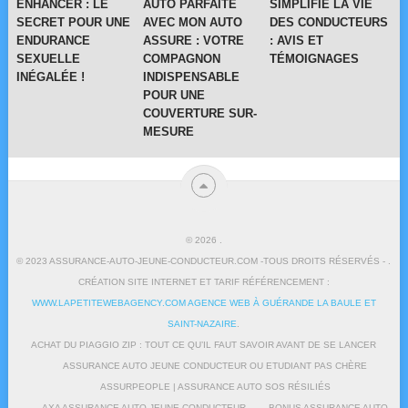
ENHANCER : LE
AUTO PARFAITE
SIMPLIFIE LA VIE
SECRET POUR UNE
AVEC MON AUTO
DES CONDUCTEURS
ENDURANCE
ASSURE : VOTRE
: AVIS ET
SEXUELLE
COMPAGNON
TÉMOIGNAGES
INÉGALÉE !
INDISPENSABLE
POUR UNE
COUVERTURE SUR-
MESURE
© 2026
.
© 2023 ASSURANCE-AUTO-JEUNE-CONDUCTEUR.COM -TOUS DROITS RÉSERVÉS - .
CRÉATION SITE INTERNET ET TARIF RÉFÉRENCEMENT :
WWW.LAPETITEWEBAGENCY.COM AGENCE WEB À GUÉRANDE LA BAULE ET
SAINT-NAZAIRE
.
ACHAT DU PIAGGIO ZIP : TOUT CE QU’IL FAUT SAVOIR AVANT DE SE LANCER
ASSURANCE AUTO JEUNE CONDUCTEUR OU ETUDIANT PAS CHÈRE
ASSURPEOPLE | ASSURANCE AUTO SOS RÉSILIÉS
AXA ASSURANCE AUTO JEUNE CONDUCTEUR
BONUS ASSURANCE AUTO