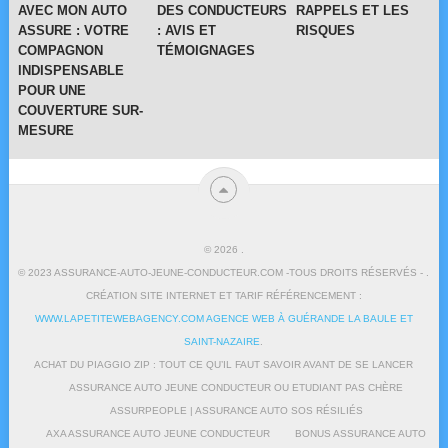
AVEC MON AUTO
DES CONDUCTEURS
RAPPELS ET LES
ASSURE : VOTRE
: AVIS ET
RISQUES
COMPAGNON
TÉMOIGNAGES
INDISPENSABLE
POUR UNE
COUVERTURE SUR-
MESURE
© 2026
.
© 2023 ASSURANCE-AUTO-JEUNE-CONDUCTEUR.COM -TOUS DROITS RÉSERVÉS - .
CRÉATION SITE INTERNET ET TARIF RÉFÉRENCEMENT :
WWW.LAPETITEWEBAGENCY.COM AGENCE WEB À GUÉRANDE LA BAULE ET
SAINT-NAZAIRE
.
ACHAT DU PIAGGIO ZIP : TOUT CE QU’IL FAUT SAVOIR AVANT DE SE LANCER
ASSURANCE AUTO JEUNE CONDUCTEUR OU ETUDIANT PAS CHÈRE
ASSURPEOPLE | ASSURANCE AUTO SOS RÉSILIÉS
AXA ASSURANCE AUTO JEUNE CONDUCTEUR
BONUS ASSURANCE AUTO