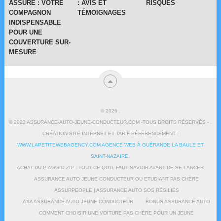
ASSURE : VOTRE
: AVIS ET
RISQUES
COMPAGNON
TÉMOIGNAGES
INDISPENSABLE
POUR UNE
COUVERTURE SUR-
MESURE
© 2026
.
© 2023 ASSURANCE-AUTO-JEUNE-CONDUCTEUR.COM -TOUS DROITS RÉSERVÉS - .
CRÉATION SITE INTERNET ET TARIF RÉFÉRENCEMENT :
WWW.LAPETITEWEBAGENCY.COM AGENCE WEB À GUÉRANDE LA BAULE ET
SAINT-NAZAIRE
.
ACHAT DU PIAGGIO ZIP : TOUT CE QU’IL FAUT SAVOIR AVANT DE SE LANCER
ASSURANCE AUTO JEUNE CONDUCTEUR OU ETUDIANT PAS CHÈRE
ASSURPEOPLE | ASSURANCE AUTO SOS RÉSILIÉS
AXA ASSURANCE AUTO JEUNE CONDUCTEUR
BONUS ASSURANCE AUTO
COMMENT CHOISIR UNE VOITURE PAS CHÈRE POUR UN JEUNE