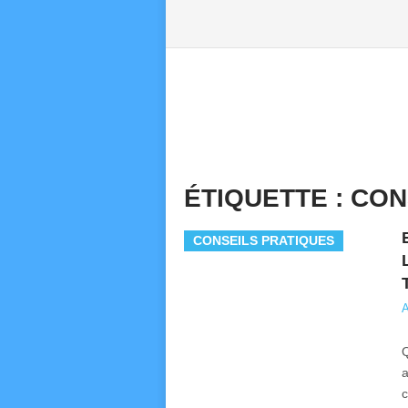
ÉTIQUETTE :
CON
CONSEILS PRATIQUES
A
e
Q
a
c