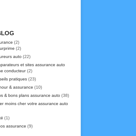
BLOG
urance
(2)
urprime
(2)
ureurs auto
(22)
parateurs et sites assurance auto
ne conducteur
(2)
seils pratiques
(23)
our & assurance
(10)
s & bons plans assurance auto
(38)
er moins cher votre assurance auto
)
té
(1)
éos assurance
(9)