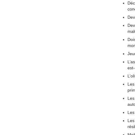
Déc
con
Dev
Dev
mal
Dois
mon
Jeu
L’a
est
L’ol
Les
pri
Les 
aut
Les
Les
rési
Mei