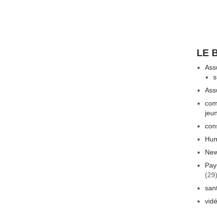
LE 
Ass
s
Ass
com
jeu
con
Hum
New
Pay
(29
san
vid