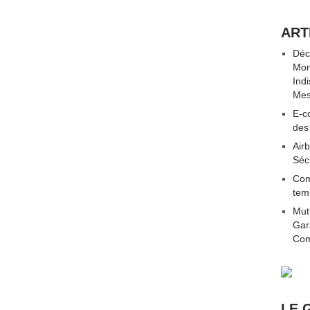
ART
Déc
Mon
Ind
Mes
E-co
des
Airb
Séc
Com
tem
Mut
Gar
Com
LE 