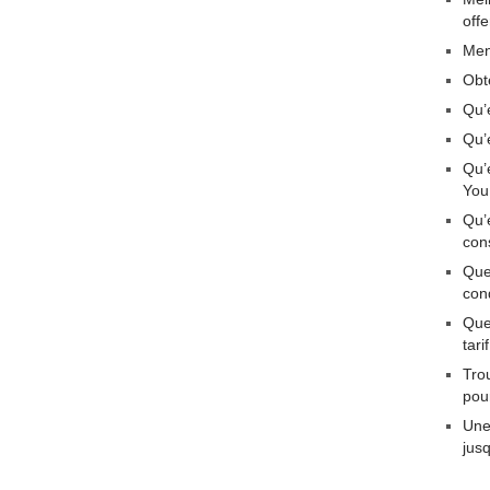
off
Men
Obt
Qu’
Qu’
Qu’
You
Qu’
con
Que
con
Quel
tar
Tro
pou
Une
jus