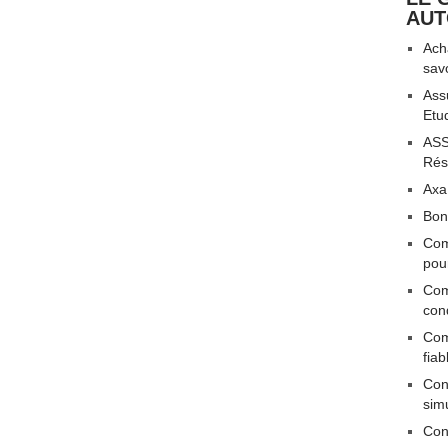
AU
Acha
sav
Ass
Etu
ASS
Rési
Axa
Bon
Com
pou
Com
con
Com
fiab
Conn
sim
Con