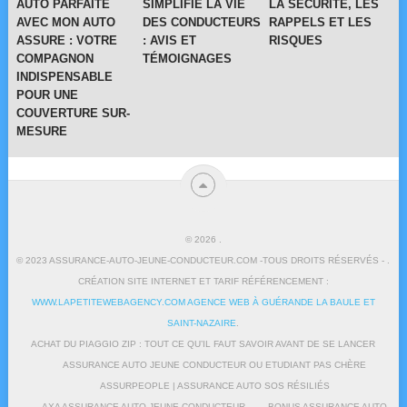
AUTO PARFAITE
SIMPLIFIE LA VIE
LA SÉCURITÉ, LES
AVEC MON AUTO
DES CONDUCTEURS
RAPPELS ET LES
ASSURE : VOTRE
: AVIS ET
RISQUES
COMPAGNON
TÉMOIGNAGES
INDISPENSABLE
POUR UNE
COUVERTURE SUR-
MESURE
© 2026
.
© 2023 ASSURANCE-AUTO-JEUNE-CONDUCTEUR.COM -TOUS DROITS RÉSERVÉS - .
CRÉATION SITE INTERNET ET TARIF RÉFÉRENCEMENT :
WWW.LAPETITEWEBAGENCY.COM AGENCE WEB À GUÉRANDE LA BAULE ET
SAINT-NAZAIRE
.
ACHAT DU PIAGGIO ZIP : TOUT CE QU’IL FAUT SAVOIR AVANT DE SE LANCER
ASSURANCE AUTO JEUNE CONDUCTEUR OU ETUDIANT PAS CHÈRE
ASSURPEOPLE | ASSURANCE AUTO SOS RÉSILIÉS
AXA ASSURANCE AUTO JEUNE CONDUCTEUR
BONUS ASSURANCE AUTO