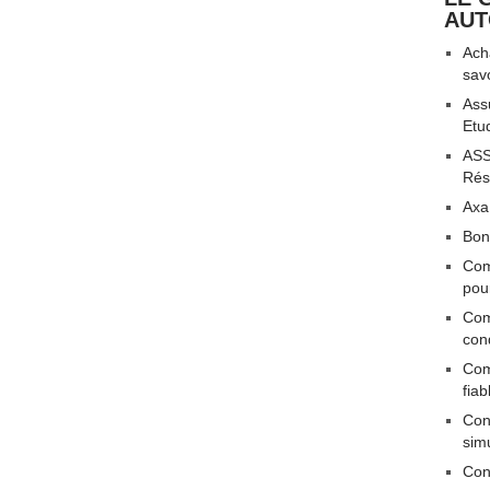
AU
Acha
sav
Ass
Etu
ASS
Rési
Axa
Bon
Com
pou
Com
con
Com
fiab
Conn
sim
Con