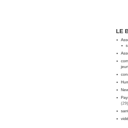
LE 
Ass
s
Ass
com
jeu
con
Hum
New
Pay
(29
san
vid