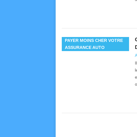
PAYER MOINS CHER VOTRE
ASSURANCE AUTO
A
I
l
e
o