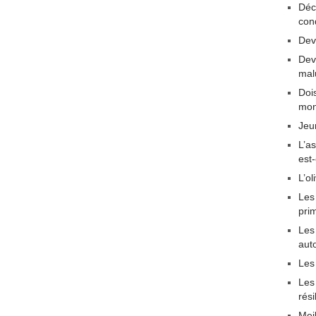
Déc
con
Dev
Dev
mal
Dois
mon
Jeu
L’a
est
L’ol
Les
pri
Les 
aut
Les
Les
rési
Mei