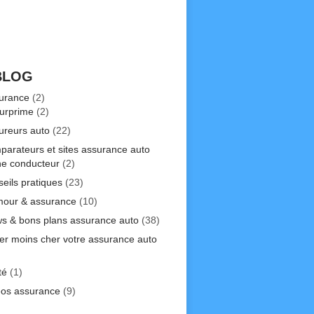
BLOG
urance
(2)
urprime
(2)
ureurs auto
(22)
parateurs et sites assurance auto
ne conducteur
(2)
seils pratiques
(23)
our & assurance
(10)
s & bons plans assurance auto
(38)
er moins cher votre assurance auto
)
té
(1)
éos assurance
(9)