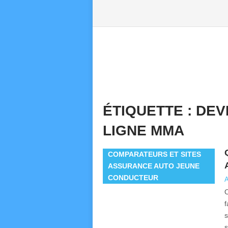
ÉTIQUETTE :
DEV
LIGNE MMA
COMPARATEURS ET SITES
ASSURANCE AUTO JEUNE
CONDUCTEUR
A
O
f
s
s