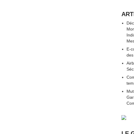
ART
Déc
Mon
Ind
Mes
E-co
des
Airb
Séc
Com
tem
Mut
Gar
Com
LE 