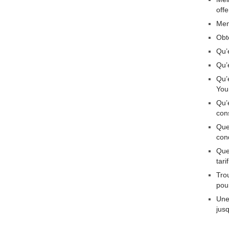
off
Men
Obt
Qu’
Qu’
Qu’
You
Qu’
con
Que
con
Quel
tar
Tro
pou
Une
jus