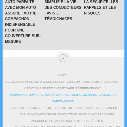
AUTO PARFAITE
SIMPLIFIE LA VIE
LA SÉCURITÉ, LES
AVEC MON AUTO
DES CONDUCTEURS
RAPPELS ET LES
ASSURE : VOTRE
: AVIS ET
RISQUES
COMPAGNON
TÉMOIGNAGES
INDISPENSABLE
POUR UNE
COUVERTURE SUR-
MESURE
© 2026
.
© 2023 ASSURANCE-AUTO-JEUNE-CONDUCTEUR.COM -TOUS DROITS RÉSERVÉS - .
CRÉATION SITE INTERNET ET TARIF RÉFÉRENCEMENT :
WWW.LAPETITEWEBAGENCY.COM AGENCE WEB À GUÉRANDE LA BAULE ET
SAINT-NAZAIRE
.
ACHAT DU PIAGGIO ZIP : TOUT CE QU’IL FAUT SAVOIR AVANT DE SE LANCER
ASSURANCE AUTO JEUNE CONDUCTEUR OU ETUDIANT PAS CHÈRE
ASSURPEOPLE | ASSURANCE AUTO SOS RÉSILIÉS