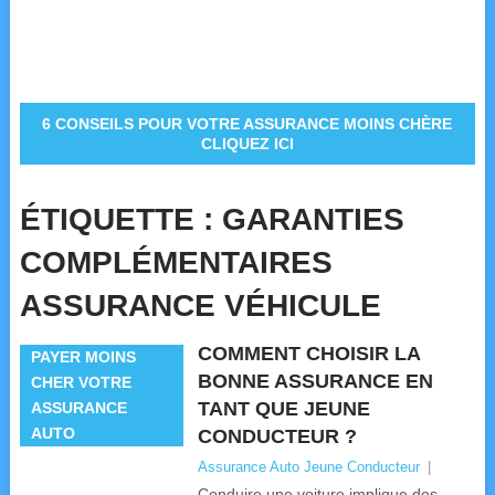
6 CONSEILS POUR VOTRE ASSURANCE MOINS CHÈRE
CLIQUEZ ICI
ÉTIQUETTE :
GARANTIES
COMPLÉMENTAIRES
ASSURANCE VÉHICULE
COMMENT CHOISIR LA
PAYER MOINS
BONNE ASSURANCE EN
CHER VOTRE
TANT QUE JEUNE
ASSURANCE
AUTO
CONDUCTEUR ?
Assurance Auto Jeune Conducteur
|
Conduire une voiture implique des