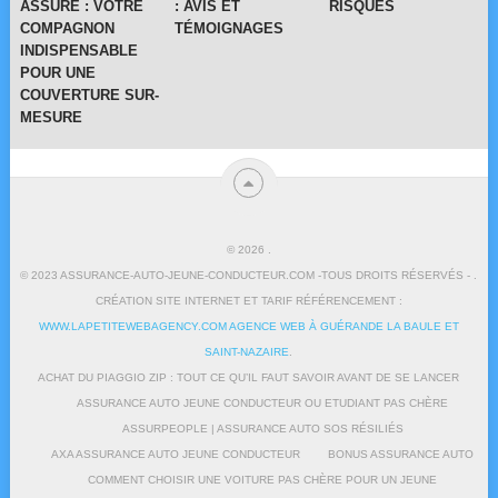
ASSURE : VOTRE
: AVIS ET
RISQUES
COMPAGNON
TÉMOIGNAGES
INDISPENSABLE
POUR UNE
COUVERTURE SUR-
MESURE
© 2026
.
© 2023 ASSURANCE-AUTO-JEUNE-CONDUCTEUR.COM -TOUS DROITS RÉSERVÉS - .
CRÉATION SITE INTERNET ET TARIF RÉFÉRENCEMENT :
WWW.LAPETITEWEBAGENCY.COM AGENCE WEB À GUÉRANDE LA BAULE ET
SAINT-NAZAIRE
.
ACHAT DU PIAGGIO ZIP : TOUT CE QU’IL FAUT SAVOIR AVANT DE SE LANCER
ASSURANCE AUTO JEUNE CONDUCTEUR OU ETUDIANT PAS CHÈRE
ASSURPEOPLE | ASSURANCE AUTO SOS RÉSILIÉS
AXA ASSURANCE AUTO JEUNE CONDUCTEUR
BONUS ASSURANCE AUTO
COMMENT CHOISIR UNE VOITURE PAS CHÈRE POUR UN JEUNE