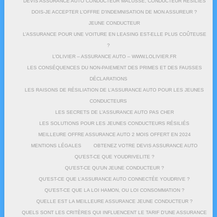
DEVIS ASSURANCE AUTO CONDUCTEUR MALUSSÉ, CONDUCTEUR RÉSILIÉS
DOIS-JE ACCEPTER L’OFFRE D’INDEMNISATION DE MON ASSUREUR ?
JEUNE CONDUCTEUR
L’ASSURANCE POUR UNE VOITURE EN LEASING EST-ELLE PLUS COÛTEUSE
?
L’OLIVIER – ASSURANCE AUTO – WWW.LOLIVIER.FR
LES CONSÉQUENCES DU NON-PAIEMENT DES PRIMES ET DES FAUSSES
DÉCLARATIONS
LES RAISONS DE RÉSILIATION DE L’ASSURANCE AUTO POUR LES JEUNES
CONDUCTEURS
LES SECRETS DE L’ASSURANCE AUTO PAS CHER
LES SOLUTIONS POUR LES JEUNES CONDUCTEURS RÉSILIÉS
MEILLEURE OFFRE ASSURANCE AUTO 2 MOIS OFFERT EN 2024
MENTIONS LÉGALES
OBTENEZ VOTRE DEVIS ASSURANCE AUTO
QU’EST-CE QUE YOUDRIVELITE ?
QU’EST-CE QU’UN JEUNE CONDUCTEUR ?
QU’EST-CE QUE L’ASSURANCE AUTO CONNECTÉE YOUDRIVE ?
QU’EST-CE QUE LA LOI HAMON, OU LOI CONSOMMATION ?
QUELLE EST LA MEILLEURE ASSURANCE JEUNE CONDUCTEUR ?
QUELS SONT LES CRITÈRES QUI INFLUENCENT LE TARIF D’UNE ASSURANCE