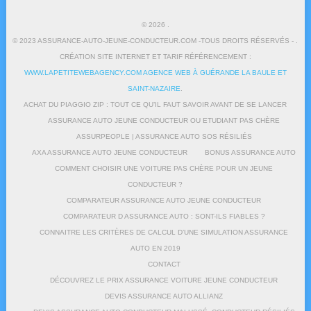
© 2026
.
© 2023 ASSURANCE-AUTO-JEUNE-CONDUCTEUR.COM -TOUS DROITS RÉSERVÉS - .
CRÉATION SITE INTERNET ET TARIF RÉFÉRENCEMENT :
WWW.LAPETITEWEBAGENCY.COM AGENCE WEB À GUÉRANDE LA BAULE ET
SAINT-NAZAIRE
.
ACHAT DU PIAGGIO ZIP : TOUT CE QU’IL FAUT SAVOIR AVANT DE SE LANCER
ASSURANCE AUTO JEUNE CONDUCTEUR OU ETUDIANT PAS CHÈRE
ASSURPEOPLE | ASSURANCE AUTO SOS RÉSILIÉS
AXA ASSURANCE AUTO JEUNE CONDUCTEUR
BONUS ASSURANCE AUTO
COMMENT CHOISIR UNE VOITURE PAS CHÈRE POUR UN JEUNE
CONDUCTEUR ?
COMPARATEUR ASSURANCE AUTO JEUNE CONDUCTEUR
COMPARATEUR D ASSURANCE AUTO : SONT-ILS FIABLES ?
CONNAITRE LES CRITÈRES DE CALCUL D’UNE SIMULATION ASSURANCE
AUTO EN 2019
CONTACT
DÉCOUVREZ LE PRIX ASSURANCE VOITURE JEUNE CONDUCTEUR
DEVIS ASSURANCE AUTO ALLIANZ