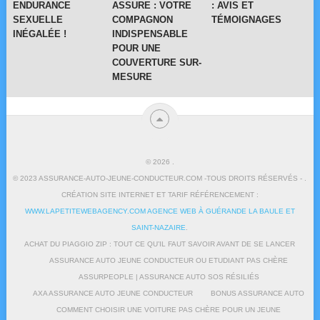
ENDURANCE
ASSURE : VOTRE
: AVIS ET
SEXUELLE
COMPAGNON
TÉMOIGNAGES
INÉGALÉE !
INDISPENSABLE
POUR UNE
COUVERTURE SUR-
MESURE
© 2026
.
© 2023 ASSURANCE-AUTO-JEUNE-CONDUCTEUR.COM -TOUS DROITS RÉSERVÉS - .
CRÉATION SITE INTERNET ET TARIF RÉFÉRENCEMENT :
WWW.LAPETITEWEBAGENCY.COM AGENCE WEB À GUÉRANDE LA BAULE ET
SAINT-NAZAIRE
.
ACHAT DU PIAGGIO ZIP : TOUT CE QU’IL FAUT SAVOIR AVANT DE SE LANCER
ASSURANCE AUTO JEUNE CONDUCTEUR OU ETUDIANT PAS CHÈRE
ASSURPEOPLE | ASSURANCE AUTO SOS RÉSILIÉS
AXA ASSURANCE AUTO JEUNE CONDUCTEUR
BONUS ASSURANCE AUTO
COMMENT CHOISIR UNE VOITURE PAS CHÈRE POUR UN JEUNE