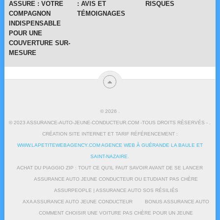
ASSURE : VOTRE
: AVIS ET
RISQUES
COMPAGNON
TÉMOIGNAGES
INDISPENSABLE
POUR UNE
COUVERTURE SUR-
MESURE
© 2026
.
© 2023 ASSURANCE-AUTO-JEUNE-CONDUCTEUR.COM -TOUS DROITS RÉSERVÉS - .
CRÉATION SITE INTERNET ET TARIF RÉFÉRENCEMENT :
WWW.LAPETITEWEBAGENCY.COM AGENCE WEB À GUÉRANDE LA BAULE ET
SAINT-NAZAIRE
.
ACHAT DU PIAGGIO ZIP : TOUT CE QU’IL FAUT SAVOIR AVANT DE SE LANCER
ASSURANCE AUTO JEUNE CONDUCTEUR OU ETUDIANT PAS CHÈRE
ASSURPEOPLE | ASSURANCE AUTO SOS RÉSILIÉS
AXA ASSURANCE AUTO JEUNE CONDUCTEUR
BONUS ASSURANCE AUTO
COMMENT CHOISIR UNE VOITURE PAS CHÈRE POUR UN JEUNE