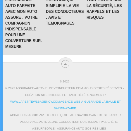
AUTO PARFAITE
SIMPLIFIE LA VIE
LA SÉCURITÉ, LES
AVEC MON AUTO
DES CONDUCTEURS
RAPPELS ET LES
ASSURE : VOTRE
: AVIS ET
RISQUES
COMPAGNON
TÉMOIGNAGES
INDISPENSABLE
POUR UNE
COUVERTURE SUR-
MESURE
© 2026
.
© 2023 ASSURANCE-AUTO-JEUNE-CONDUCTEUR.COM -TOUS DROITS RÉSERVÉS - .
CRÉATION SITE INTERNET ET TARIF RÉFÉRENCEMENT :
WWW.LAPETITEWEBAGENCY.COM AGENCE WEB À GUÉRANDE LA BAULE ET
SAINT-NAZAIRE
.
ACHAT DU PIAGGIO ZIP : TOUT CE QU’IL FAUT SAVOIR AVANT DE SE LANCER
ASSURANCE AUTO JEUNE CONDUCTEUR OU ETUDIANT PAS CHÈRE
ASSURPEOPLE | ASSURANCE AUTO SOS RÉSILIÉS