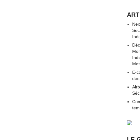
ART
Nex
Sec
Iné
Déc
Mon
Ind
Mes
E-co
des
Airb
Séc
Com
tem
LE 