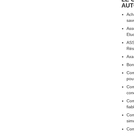
AU
Acha
sav
Ass
Etu
ASS
Rési
Axa
Bon
Com
pou
Com
con
Com
fiab
Conn
sim
Con