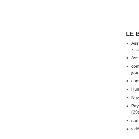
LE 
Ass
s
Ass
com
jeu
con
Hum
New
Pay
(29
san
vid