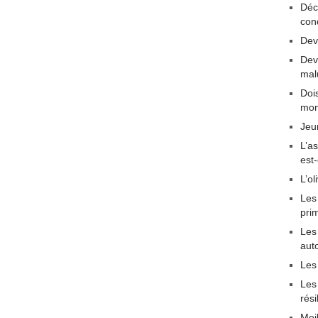
Déc
con
Dev
Dev
mal
Dois
mon
Jeu
L’a
est
L’ol
Les
pri
Les 
aut
Les
Les
rési
Mei