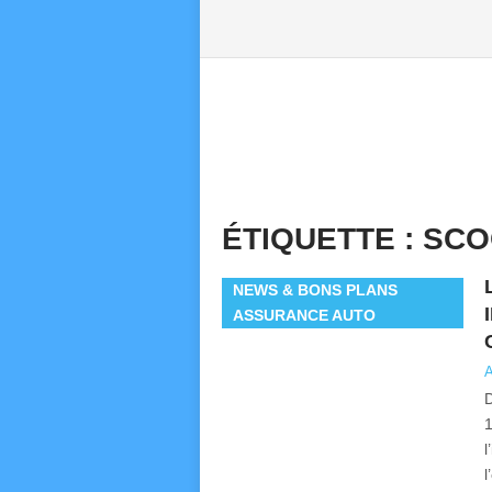
ÉTIQUETTE :
SCO
NEWS & BONS PLANS
ASSURANCE AUTO
A
D
1
l
l