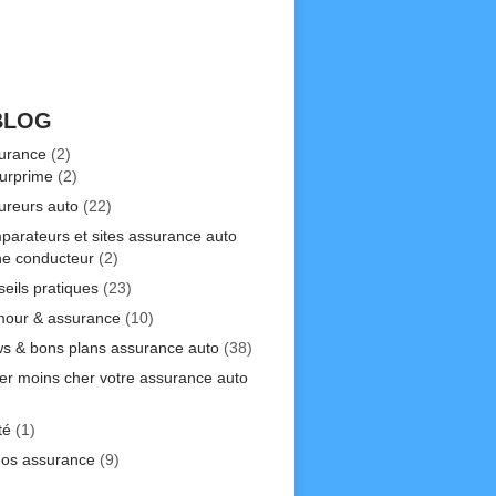
BLOG
urance
(2)
urprime
(2)
ureurs auto
(22)
parateurs et sites assurance auto
ne conducteur
(2)
seils pratiques
(23)
our & assurance
(10)
s & bons plans assurance auto
(38)
er moins cher votre assurance auto
)
té
(1)
éos assurance
(9)