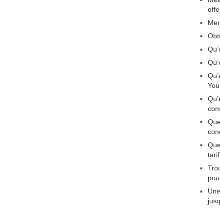
off
Men
Obt
Qu’
Qu’
Qu’
You
Qu’
con
Que
con
Quel
tar
Tro
pou
Une
jus