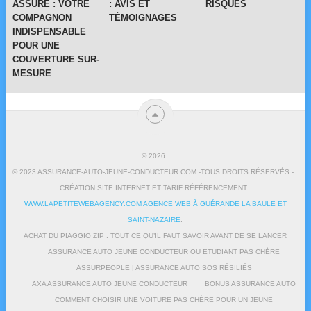
ASSURE : VOTRE
: AVIS ET
RISQUES
COMPAGNON
TÉMOIGNAGES
INDISPENSABLE
POUR UNE
COUVERTURE SUR-
MESURE
© 2026
.
© 2023 ASSURANCE-AUTO-JEUNE-CONDUCTEUR.COM -TOUS DROITS RÉSERVÉS - .
CRÉATION SITE INTERNET ET TARIF RÉFÉRENCEMENT :
WWW.LAPETITEWEBAGENCY.COM AGENCE WEB À GUÉRANDE LA BAULE ET
SAINT-NAZAIRE
.
ACHAT DU PIAGGIO ZIP : TOUT CE QU’IL FAUT SAVOIR AVANT DE SE LANCER
ASSURANCE AUTO JEUNE CONDUCTEUR OU ETUDIANT PAS CHÈRE
ASSURPEOPLE | ASSURANCE AUTO SOS RÉSILIÉS
AXA ASSURANCE AUTO JEUNE CONDUCTEUR
BONUS ASSURANCE AUTO
COMMENT CHOISIR UNE VOITURE PAS CHÈRE POUR UN JEUNE