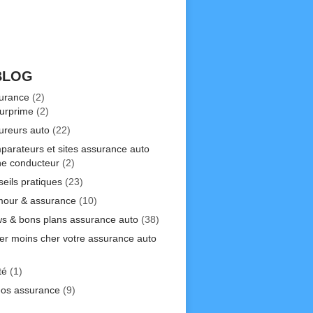
BLOG
urance
(2)
urprime
(2)
ureurs auto
(22)
parateurs et sites assurance auto
ne conducteur
(2)
seils pratiques
(23)
our & assurance
(10)
s & bons plans assurance auto
(38)
er moins cher votre assurance auto
)
té
(1)
éos assurance
(9)