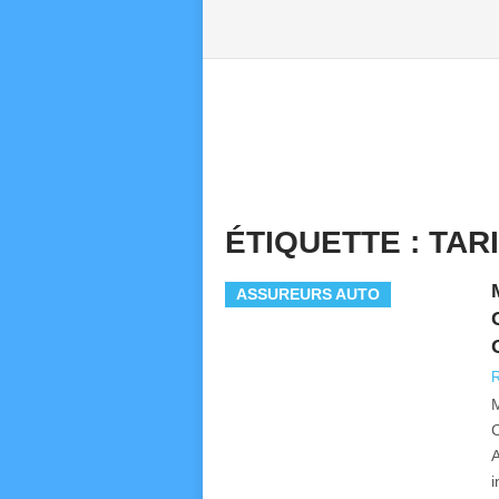
ÉTIQUETTE :
TAR
ASSUREURS AUTO
R
M
C
A
i