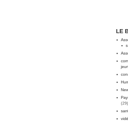
LE 
Ass
s
Ass
com
jeu
con
Hum
New
Pay
(29
san
vid