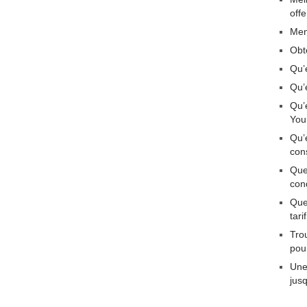
off
Men
Obt
Qu’
Qu’
Qu’
You
Qu’
con
Que
con
Quel
tar
Tro
pou
Une
jus