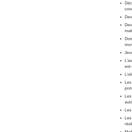
Déc
con
Dev
Dev
mal
Dois
mon
Jeu
L’a
est
L’ol
Les
pri
Les 
aut
Les
Les
rési
Mei