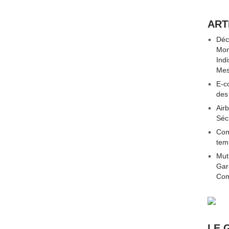
ART
Déc
Mon
Ind
Mes
E-co
des
Airb
Séc
Com
tem
Mut
Gar
Com
LE 