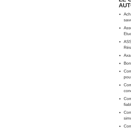
AU
Acha
sav
Ass
Etu
ASS
Rési
Axa
Bon
Com
pou
Com
con
Com
fiab
Conn
sim
Con