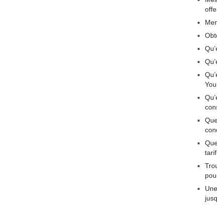
off
Men
Obt
Qu’
Qu’
Qu’
You
Qu’
con
Que
con
Quel
tar
Tro
pou
Une
jus