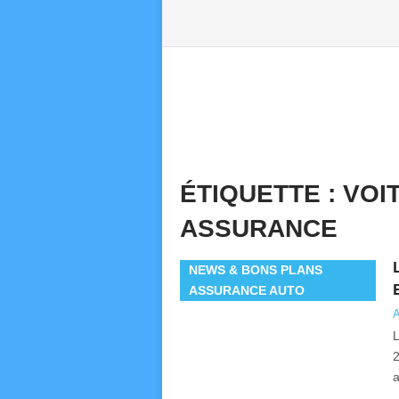
ÉTIQUETTE :
VOI
ASSURANCE
NEWS & BONS PLANS
ASSURANCE AUTO
A
L
2
a