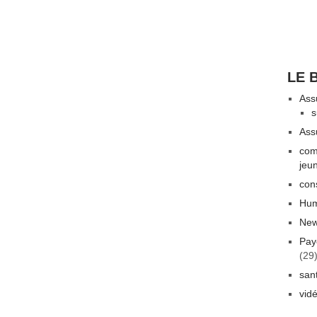
LE 
Ass
s
Ass
com
jeu
con
Hum
New
Pay
(29
san
vid