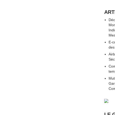
ART
Déc
Mon
Ind
Mes
E-co
des
Airb
Séc
Com
tem
Mut
Gar
Com
LE 