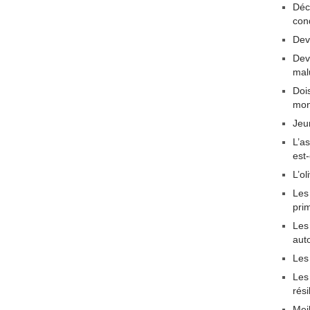
Déc
con
Dev
Dev
mal
Dois
mon
Jeu
L’a
est
L’ol
Les
pri
Les 
aut
Les
Les
rési
Mei