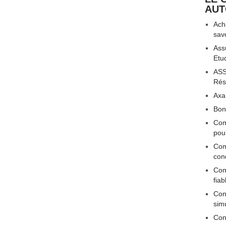
AU
Acha
sav
Ass
Etu
ASS
Rési
Axa
Bon
Com
pou
Com
con
Com
fiab
Conn
sim
Con