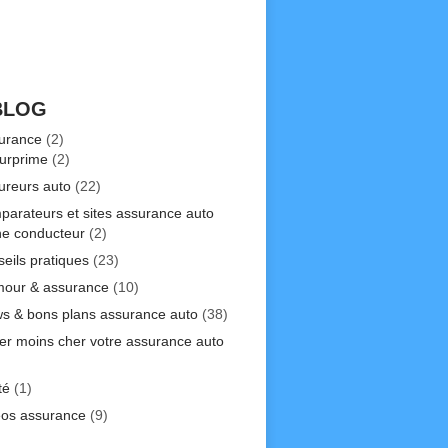
BLOG
urance
(2)
urprime
(2)
ureurs auto
(22)
parateurs et sites assurance auto
ne conducteur
(2)
seils pratiques
(23)
our & assurance
(10)
s & bons plans assurance auto
(38)
er moins cher votre assurance auto
)
té
(1)
éos assurance
(9)