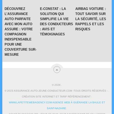
DÉCOUVREZ
E-CONSTAT : LA
AIRBAG VOITURE :
L’ASSURANCE
SOLUTION QUI
TOUT SAVOIR SUR
AUTO PARFAITE
SIMPLIFIE LA VIE
LA SÉCURITÉ, LES
AVEC MON AUTO
DES CONDUCTEURS
RAPPELS ET LES
ASSURE : VOTRE
: AVIS ET
RISQUES
COMPAGNON
TÉMOIGNAGES
INDISPENSABLE
POUR UNE
COUVERTURE SUR-
MESURE
© 2026
.
© 2023 ASSURANCE-AUTO-JEUNE-CONDUCTEUR.COM -TOUS DROITS RÉSERVÉS - .
CRÉATION SITE INTERNET ET TARIF RÉFÉRENCEMENT :
WWW.LAPETITEWEBAGENCY.COM AGENCE WEB À GUÉRANDE LA BAULE ET
SAINT-NAZAIRE
.