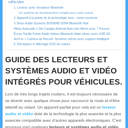
véhicules.
1. Lecteur avec récepteur Bluetooth
Un système de divertissement complet pour votre voiture
2. Appareil à la pointe de la technologie avec vision nocturne
3. Boss Audio Systems BV9364B 320W Bluetooth Noir
Hikity Autoradio 1 Din Carplay Android Auto Lien Miroir avec 7 Pouces
Écran Tactile Poste Radio Voiture Bluetooth Main Libres avec USB SD
AUX-in + Caméra de Recul4. Système stéréo avec support intelligent
5. Récepteur d’ affichage DVD de voiture
GUIDE DES LECTEURS ET
SYSTÈMES AUDIO ET VIDÉO
INTÉGRÉS POUR VÉHICULES.
Lors de très longs trajets routiers, il est toujours nécessaire de
se divertir avec quelque chose pour raccourcir la route et d’être
attentif au volant. Un appareil parfait pour cela est un
lecteur
audio et vidéo
doté de la technologie la plus avancée et la plus
avancée compatible avec d’autres appareils électroniques. C’est
pourquoi voici quelques
lecteurs et systèmes audio et vidéo