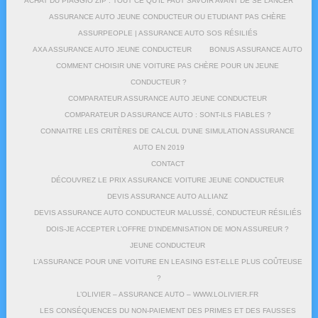
ACHAT DU PIAGGIO ZIP : TOUT CE QU’IL FAUT SAVOIR AVANT DE SE LANCER
ASSURANCE AUTO JEUNE CONDUCTEUR OU ETUDIANT PAS CHÈRE
ASSURPEOPLE | ASSURANCE AUTO SOS RÉSILIÉS
AXA ASSURANCE AUTO JEUNE CONDUCTEUR
BONUS ASSURANCE AUTO
COMMENT CHOISIR UNE VOITURE PAS CHÈRE POUR UN JEUNE
CONDUCTEUR ?
COMPARATEUR ASSURANCE AUTO JEUNE CONDUCTEUR
COMPARATEUR D ASSURANCE AUTO : SONT-ILS FIABLES ?
CONNAITRE LES CRITÈRES DE CALCUL D’UNE SIMULATION ASSURANCE
AUTO EN 2019
CONTACT
DÉCOUVREZ LE PRIX ASSURANCE VOITURE JEUNE CONDUCTEUR
DEVIS ASSURANCE AUTO ALLIANZ
DEVIS ASSURANCE AUTO CONDUCTEUR MALUSSÉ, CONDUCTEUR RÉSILIÉS
DOIS-JE ACCEPTER L’OFFRE D’INDEMNISATION DE MON ASSUREUR ?
JEUNE CONDUCTEUR
L’ASSURANCE POUR UNE VOITURE EN LEASING EST-ELLE PLUS COÛTEUSE
?
L’OLIVIER – ASSURANCE AUTO – WWW.LOLIVIER.FR
LES CONSÉQUENCES DU NON-PAIEMENT DES PRIMES ET DES FAUSSES