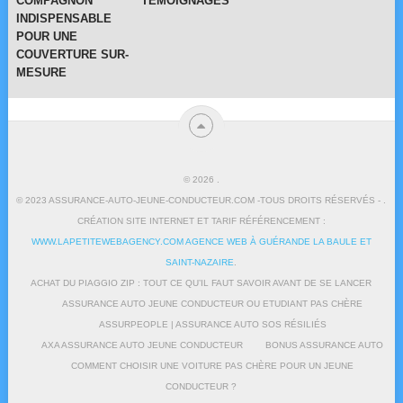
COMPAGNON
TÉMOIGNAGES
INDISPENSABLE
POUR UNE
COUVERTURE SUR-
MESURE
© 2026
.
© 2023 ASSURANCE-AUTO-JEUNE-CONDUCTEUR.COM -TOUS DROITS RÉSERVÉS - .
CRÉATION SITE INTERNET ET TARIF RÉFÉRENCEMENT :
WWW.LAPETITEWEBAGENCY.COM AGENCE WEB À GUÉRANDE LA BAULE ET
SAINT-NAZAIRE
.
ACHAT DU PIAGGIO ZIP : TOUT CE QU’IL FAUT SAVOIR AVANT DE SE LANCER
ASSURANCE AUTO JEUNE CONDUCTEUR OU ETUDIANT PAS CHÈRE
ASSURPEOPLE | ASSURANCE AUTO SOS RÉSILIÉS
AXA ASSURANCE AUTO JEUNE CONDUCTEUR
BONUS ASSURANCE AUTO
COMMENT CHOISIR UNE VOITURE PAS CHÈRE POUR UN JEUNE
CONDUCTEUR ?