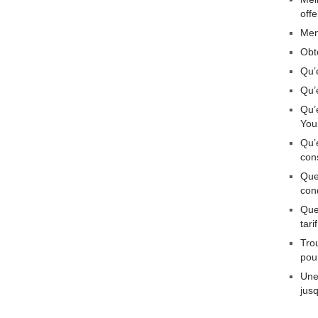
off
Men
Obt
Qu’
Qu’
Qu’
You
Qu’
con
Que
con
Quel
tar
Tro
pou
Une
jus