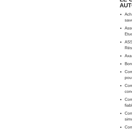
AU
Acha
sav
Ass
Etu
ASS
Rési
Axa
Bon
Com
pou
Com
con
Com
fiab
Conn
sim
Con