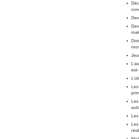
Déc
con
Dev
Dev
mal
Dois
mon
Jeu
L’a
est
L’ol
Les
pri
Les 
aut
Les
Les
rési
Mei