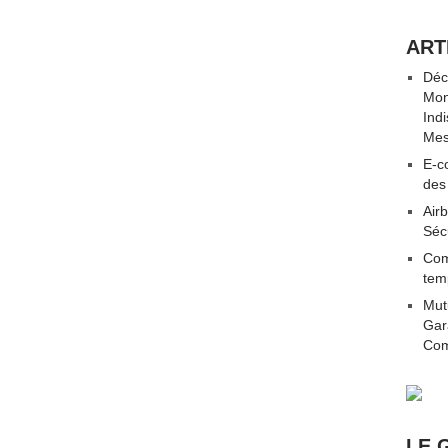
ART
Déc
Mon
Ind
Mes
E-co
des
Airb
Séc
Com
tem
Mut
Gar
Com
LE 