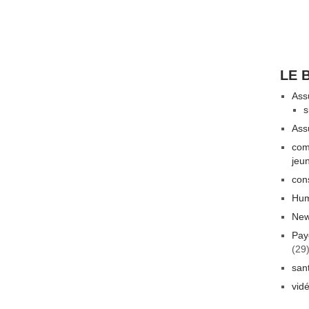
LE 
Ass
s
Ass
com
jeu
con
Hum
New
Pay
(29
san
vid