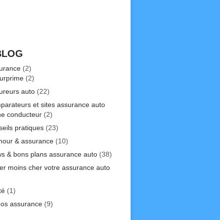
BLOG
urance
(2)
urprime
(2)
ureurs auto
(22)
parateurs et sites assurance auto
ne conducteur
(2)
seils pratiques
(23)
our & assurance
(10)
s & bons plans assurance auto
(38)
er moins cher votre assurance auto
)
té
(1)
éos assurance
(9)