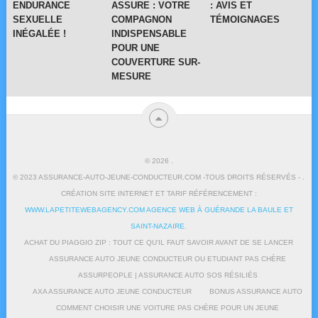
ENDURANCE
ASSURE : VOTRE
: AVIS ET
SEXUELLE
COMPAGNON
TÉMOIGNAGES
INÉGALÉE !
INDISPENSABLE
POUR UNE
COUVERTURE SUR-
MESURE
© 2026
.
© 2023 ASSURANCE-AUTO-JEUNE-CONDUCTEUR.COM -TOUS DROITS RÉSERVÉS - .
CRÉATION SITE INTERNET ET TARIF RÉFÉRENCEMENT :
WWW.LAPETITEWEBAGENCY.COM AGENCE WEB À GUÉRANDE LA BAULE ET
SAINT-NAZAIRE
.
ACHAT DU PIAGGIO ZIP : TOUT CE QU’IL FAUT SAVOIR AVANT DE SE LANCER
ASSURANCE AUTO JEUNE CONDUCTEUR OU ETUDIANT PAS CHÈRE
ASSURPEOPLE | ASSURANCE AUTO SOS RÉSILIÉS
AXA ASSURANCE AUTO JEUNE CONDUCTEUR
BONUS ASSURANCE AUTO
COMMENT CHOISIR UNE VOITURE PAS CHÈRE POUR UN JEUNE