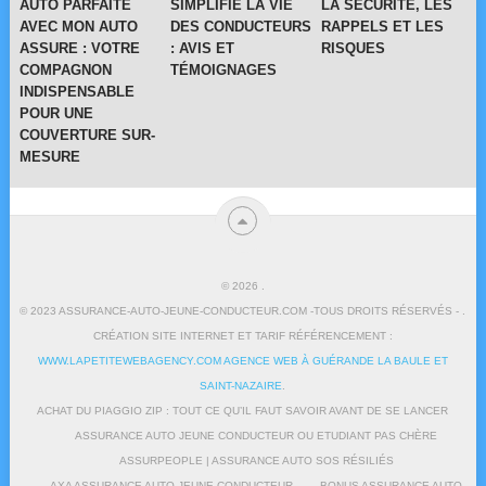
AUTO PARFAITE
SIMPLIFIE LA VIE
LA SÉCURITÉ, LES
AVEC MON AUTO
DES CONDUCTEURS
RAPPELS ET LES
ASSURE : VOTRE
: AVIS ET
RISQUES
COMPAGNON
TÉMOIGNAGES
INDISPENSABLE
POUR UNE
COUVERTURE SUR-
MESURE
© 2026
.
© 2023 ASSURANCE-AUTO-JEUNE-CONDUCTEUR.COM -TOUS DROITS RÉSERVÉS - .
CRÉATION SITE INTERNET ET TARIF RÉFÉRENCEMENT :
WWW.LAPETITEWEBAGENCY.COM AGENCE WEB À GUÉRANDE LA BAULE ET
SAINT-NAZAIRE
.
ACHAT DU PIAGGIO ZIP : TOUT CE QU’IL FAUT SAVOIR AVANT DE SE LANCER
ASSURANCE AUTO JEUNE CONDUCTEUR OU ETUDIANT PAS CHÈRE
ASSURPEOPLE | ASSURANCE AUTO SOS RÉSILIÉS
AXA ASSURANCE AUTO JEUNE CONDUCTEUR
BONUS ASSURANCE AUTO