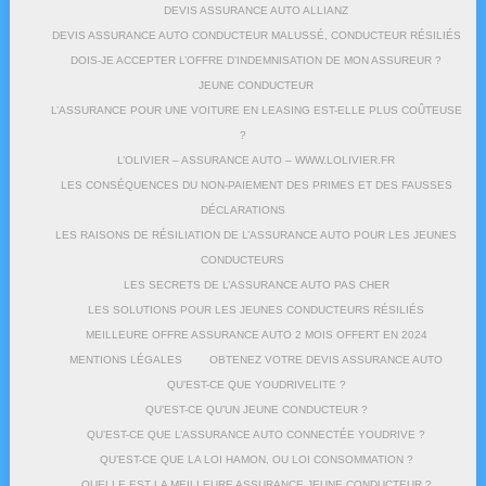
DEVIS ASSURANCE AUTO ALLIANZ
DEVIS ASSURANCE AUTO CONDUCTEUR MALUSSÉ, CONDUCTEUR RÉSILIÉS
DOIS-JE ACCEPTER L’OFFRE D’INDEMNISATION DE MON ASSUREUR ?
JEUNE CONDUCTEUR
L’ASSURANCE POUR UNE VOITURE EN LEASING EST-ELLE PLUS COÛTEUSE
?
L’OLIVIER – ASSURANCE AUTO – WWW.LOLIVIER.FR
LES CONSÉQUENCES DU NON-PAIEMENT DES PRIMES ET DES FAUSSES
DÉCLARATIONS
LES RAISONS DE RÉSILIATION DE L’ASSURANCE AUTO POUR LES JEUNES
CONDUCTEURS
LES SECRETS DE L’ASSURANCE AUTO PAS CHER
LES SOLUTIONS POUR LES JEUNES CONDUCTEURS RÉSILIÉS
MEILLEURE OFFRE ASSURANCE AUTO 2 MOIS OFFERT EN 2024
MENTIONS LÉGALES
OBTENEZ VOTRE DEVIS ASSURANCE AUTO
QU’EST-CE QUE YOUDRIVELITE ?
QU’EST-CE QU’UN JEUNE CONDUCTEUR ?
QU’EST-CE QUE L’ASSURANCE AUTO CONNECTÉE YOUDRIVE ?
QU’EST-CE QUE LA LOI HAMON, OU LOI CONSOMMATION ?
QUELLE EST LA MEILLEURE ASSURANCE JEUNE CONDUCTEUR ?