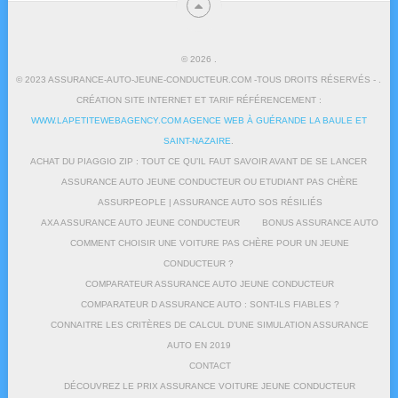
© 2026
.
© 2023 ASSURANCE-AUTO-JEUNE-CONDUCTEUR.COM -TOUS DROITS RÉSERVÉS - .
CRÉATION SITE INTERNET ET TARIF RÉFÉRENCEMENT :
WWW.LAPETITEWEBAGENCY.COM AGENCE WEB À GUÉRANDE LA BAULE ET
SAINT-NAZAIRE
.
ACHAT DU PIAGGIO ZIP : TOUT CE QU’IL FAUT SAVOIR AVANT DE SE LANCER
ASSURANCE AUTO JEUNE CONDUCTEUR OU ETUDIANT PAS CHÈRE
ASSURPEOPLE | ASSURANCE AUTO SOS RÉSILIÉS
AXA ASSURANCE AUTO JEUNE CONDUCTEUR
BONUS ASSURANCE AUTO
COMMENT CHOISIR UNE VOITURE PAS CHÈRE POUR UN JEUNE
CONDUCTEUR ?
COMPARATEUR ASSURANCE AUTO JEUNE CONDUCTEUR
COMPARATEUR D ASSURANCE AUTO : SONT-ILS FIABLES ?
CONNAITRE LES CRITÈRES DE CALCUL D’UNE SIMULATION ASSURANCE
AUTO EN 2019
CONTACT
DÉCOUVREZ LE PRIX ASSURANCE VOITURE JEUNE CONDUCTEUR