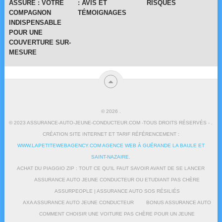
ASSURE : VOTRE
: AVIS ET
RISQUES
COMPAGNON
TÉMOIGNAGES
INDISPENSABLE
POUR UNE
COUVERTURE SUR-
MESURE
© 2026
.
© 2023 ASSURANCE-AUTO-JEUNE-CONDUCTEUR.COM -TOUS DROITS RÉSERVÉS - .
CRÉATION SITE INTERNET ET TARIF RÉFÉRENCEMENT :
WWW.LAPETITEWEBAGENCY.COM AGENCE WEB À GUÉRANDE LA BAULE ET
SAINT-NAZAIRE
.
ACHAT DU PIAGGIO ZIP : TOUT CE QU’IL FAUT SAVOIR AVANT DE SE LANCER
ASSURANCE AUTO JEUNE CONDUCTEUR OU ETUDIANT PAS CHÈRE
ASSURPEOPLE | ASSURANCE AUTO SOS RÉSILIÉS
AXA ASSURANCE AUTO JEUNE CONDUCTEUR
BONUS ASSURANCE AUTO
COMMENT CHOISIR UNE VOITURE PAS CHÈRE POUR UN JEUNE