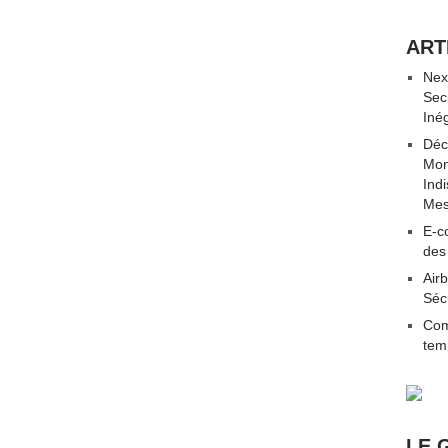
ART
Nex
Sec
Iné
Déc
Mon
Ind
Mes
E-co
des
Airb
Séc
Com
tem
LE 