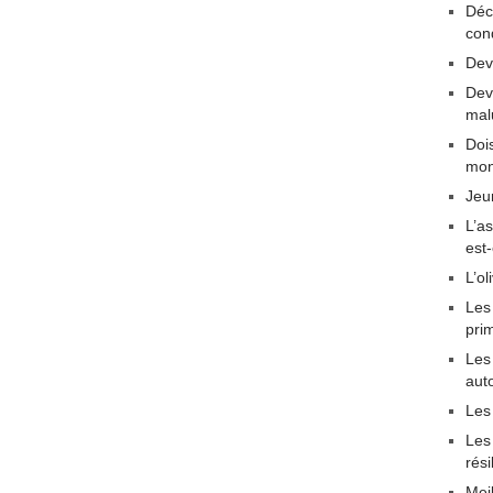
Déc
con
Dev
Dev
mal
Dois
mon
Jeu
L’a
est
L’ol
Les
pri
Les 
aut
Les
Les
rési
Mei