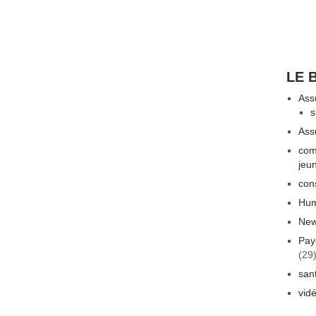
LE 
Ass
s
Ass
com
jeu
con
Hum
New
Pay
(29
san
vid