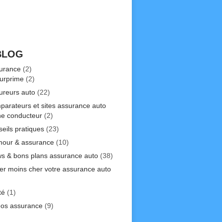
BLOG
urance
(2)
urprime
(2)
ureurs auto
(22)
parateurs et sites assurance auto
ne conducteur
(2)
seils pratiques
(23)
our & assurance
(10)
s & bons plans assurance auto
(38)
er moins cher votre assurance auto
)
té
(1)
éos assurance
(9)