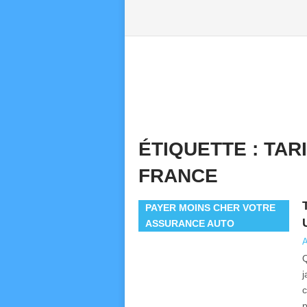
ÉTIQUETTE :
TAR
FRANCE
PAYER MOINS CHER VOTRE
ASSURANCE AUTO
A
Q
j
c
p