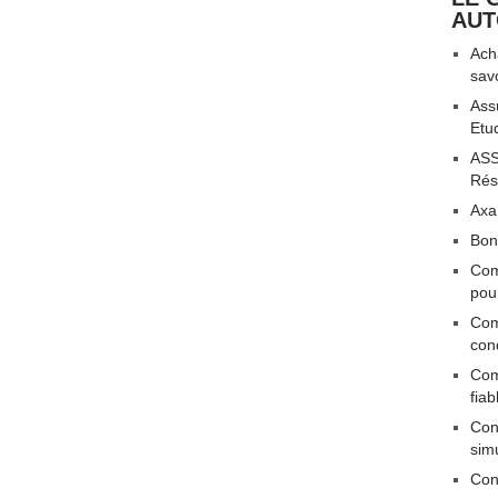
AU
Acha
sav
Ass
Etu
ASS
Rési
Axa
Bon
Com
pou
Com
con
Com
fiab
Conn
sim
Con