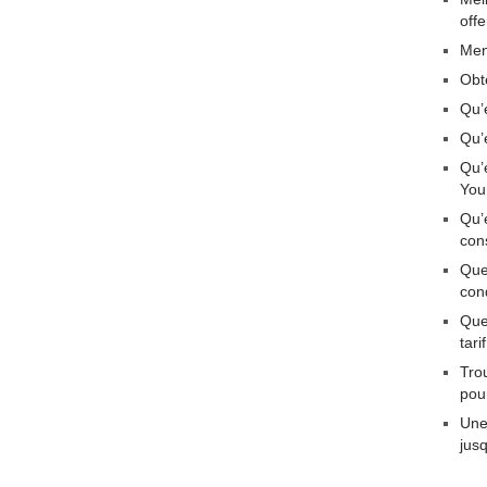
off
Men
Obt
Qu’
Qu’
Qu’
You
Qu’
con
Que
con
Quel
tar
Tro
pou
Une
jus