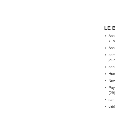
LE 
Ass
s
Ass
com
jeu
con
Hum
New
Pay
(29
san
vid