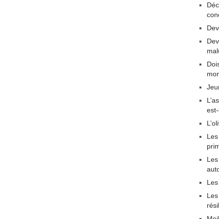
Déc
con
Dev
Dev
mal
Dois
mon
Jeu
L’a
est
L’ol
Les
pri
Les 
aut
Les
Les
rési
Mei