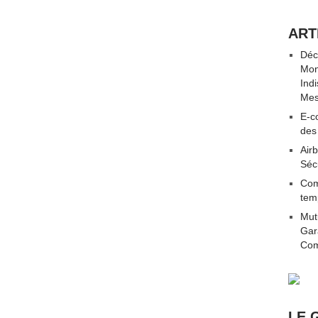
ART
Déc
Mon
Ind
Mes
E-co
des
Airb
Séc
Com
tem
Mut
Gar
Com
LE 