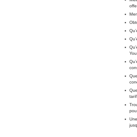
off
Men
Obt
Qu’
Qu’
Qu’
You
Qu’
con
Que
con
Quel
tar
Tro
pou
Une
jus