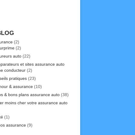
BLOG
urance
(2)
urprime
(2)
ureurs auto
(22)
parateurs et sites assurance auto
ne conducteur
(2)
seils pratiques
(23)
our & assurance
(10)
s & bons plans assurance auto
(38)
er moins cher votre assurance auto
)
té
(1)
éos assurance
(9)