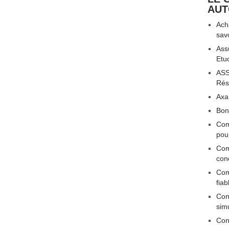
AU
Acha
sav
Ass
Etu
ASS
Rési
Axa
Bon
Com
pou
Com
con
Com
fiab
Conn
sim
Con