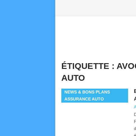
ÉTIQUETTE :
AVO
AUTO
NEWS & BONS PLANS
ASSURANCE AUTO
A
D
F
d
é