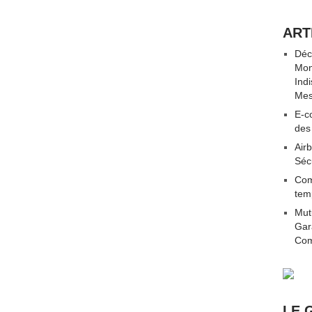
ART
Déc
Mon
Ind
Mes
E-co
des
Airb
Séc
Com
tem
Mut
Gar
Com
LE 