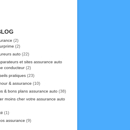
BLOG
urance
(2)
urprime
(2)
ureurs auto
(22)
parateurs et sites assurance auto
ne conducteur
(2)
seils pratiques
(23)
our & assurance
(10)
s & bons plans assurance auto
(38)
er moins cher votre assurance auto
)
té
(1)
éos assurance
(9)