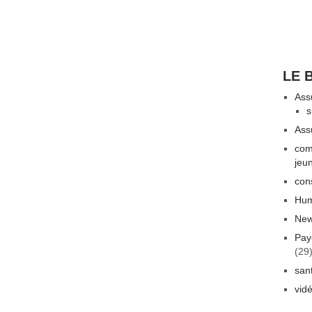
LE 
Ass
s
Ass
com
jeu
con
Hum
New
Pay
(29
san
vid