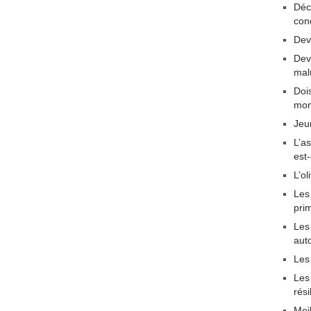
Déc
con
Dev
Dev
mal
Dois
mon
Jeu
L’a
est
L’ol
Les
pri
Les 
aut
Les
Les
rési
Mei