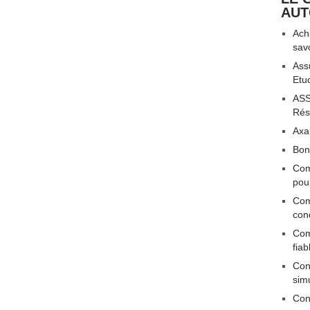
AU
Acha
sav
Ass
Etu
ASS
Rési
Axa
Bon
Com
pou
Com
con
Com
fiab
Conn
sim
Con