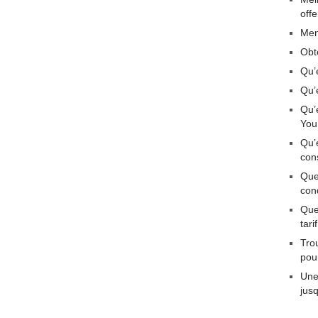
off
Men
Obt
Qu’
Qu’
Qu’
You
Qu’
con
Que
con
Quel
tar
Tro
pou
Une
jus