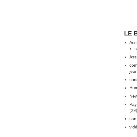
LE 
Ass
s
Ass
com
jeu
con
Hum
New
Pay
(29
san
vid