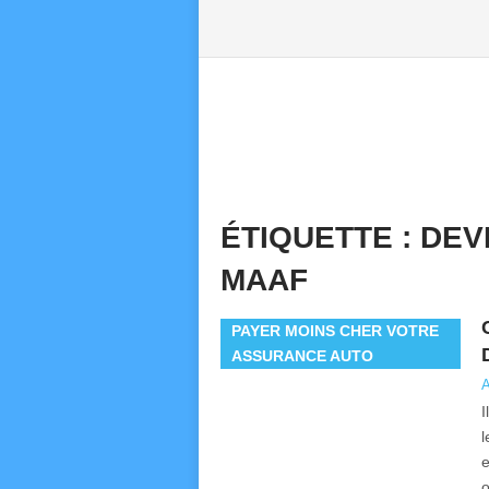
ÉTIQUETTE :
DEV
MAAF
PAYER MOINS CHER VOTRE
ASSURANCE AUTO
A
I
l
e
o