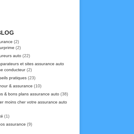
BLOG
urance
(2)
urprime
(2)
ureurs auto
(22)
parateurs et sites assurance auto
ne conducteur
(2)
seils pratiques
(23)
our & assurance
(10)
s & bons plans assurance auto
(38)
er moins cher votre assurance auto
)
té
(1)
éos assurance
(9)