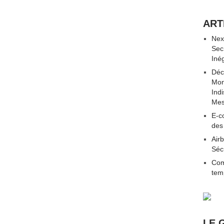
ART
Nex
Sec
Iné
Déc
Mon
Ind
Mes
E-co
des
Airb
Séc
Com
tem
LE 