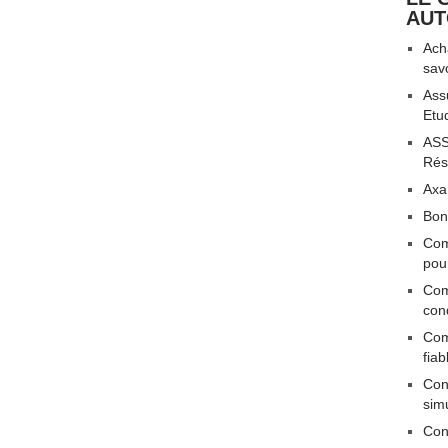
AU
Acha
sav
Ass
Etu
ASS
Rési
Axa
Bon
Com
pou
Com
con
Com
fiab
Conn
sim
Con