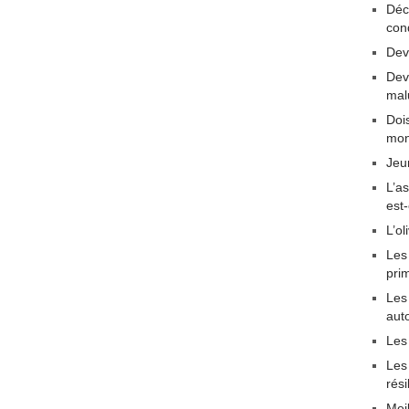
Déc
con
Dev
Dev
mal
Dois
mon
Jeu
L’a
est
L’ol
Les
pri
Les 
aut
Les
Les
rési
Mei