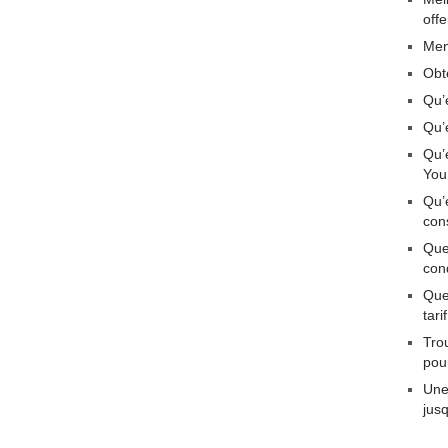
off
Men
Obt
Qu’
Qu’
Qu’
You
Qu’
con
Que
con
Quel
tar
Tro
pou
Une
jus