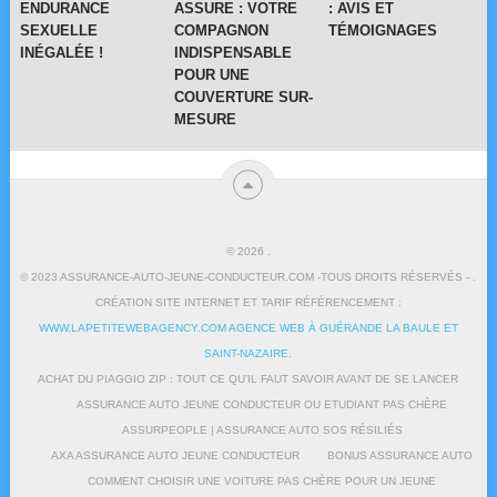
ENDURANCE
ASSURE : VOTRE
: AVIS ET
SEXUELLE
COMPAGNON
TÉMOIGNAGES
INÉGALÉE !
INDISPENSABLE
POUR UNE
COUVERTURE SUR-
MESURE
© 2026
.
© 2023 ASSURANCE-AUTO-JEUNE-CONDUCTEUR.COM -TOUS DROITS RÉSERVÉS - .
CRÉATION SITE INTERNET ET TARIF RÉFÉRENCEMENT :
WWW.LAPETITEWEBAGENCY.COM AGENCE WEB À GUÉRANDE LA BAULE ET
SAINT-NAZAIRE
.
ACHAT DU PIAGGIO ZIP : TOUT CE QU’IL FAUT SAVOIR AVANT DE SE LANCER
ASSURANCE AUTO JEUNE CONDUCTEUR OU ETUDIANT PAS CHÈRE
ASSURPEOPLE | ASSURANCE AUTO SOS RÉSILIÉS
AXA ASSURANCE AUTO JEUNE CONDUCTEUR
BONUS ASSURANCE AUTO
COMMENT CHOISIR UNE VOITURE PAS CHÈRE POUR UN JEUNE