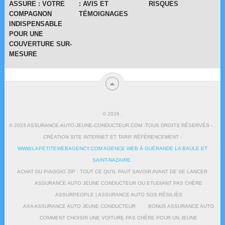
ASSURE : VOTRE
: AVIS ET
RISQUES
COMPAGNON
TÉMOIGNAGES
INDISPENSABLE
POUR UNE
COUVERTURE SUR-
MESURE
© 2026
.
© 2023 ASSURANCE-AUTO-JEUNE-CONDUCTEUR.COM -TOUS DROITS RÉSERVÉS - .
CRÉATION SITE INTERNET ET TARIF RÉFÉRENCEMENT :
WWW.LAPETITEWEBAGENCY.COM AGENCE WEB À GUÉRANDE LA BAULE ET
SAINT-NAZAIRE
.
ACHAT DU PIAGGIO ZIP : TOUT CE QU’IL FAUT SAVOIR AVANT DE SE LANCER
ASSURANCE AUTO JEUNE CONDUCTEUR OU ETUDIANT PAS CHÈRE
ASSURPEOPLE | ASSURANCE AUTO SOS RÉSILIÉS
AXA ASSURANCE AUTO JEUNE CONDUCTEUR
BONUS ASSURANCE AUTO
COMMENT CHOISIR UNE VOITURE PAS CHÈRE POUR UN JEUNE