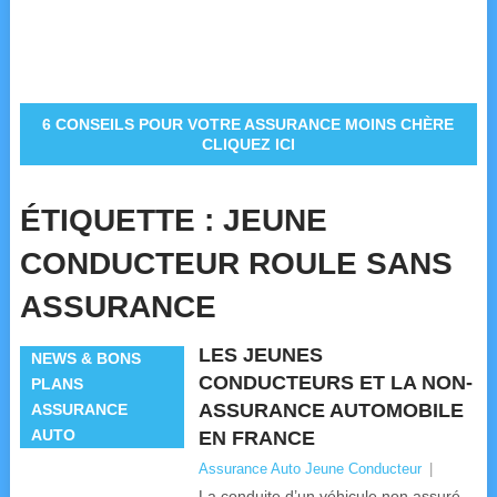
6 CONSEILS POUR VOTRE ASSURANCE MOINS CHÈRE
CLIQUEZ ICI
ÉTIQUETTE :
JEUNE
CONDUCTEUR ROULE SANS
ASSURANCE
LES JEUNES
NEWS & BONS
CONDUCTEURS ET LA NON-
PLANS
ASSURANCE AUTOMOBILE
ASSURANCE
AUTO
EN FRANCE
Assurance Auto Jeune Conducteur
|
La conduite d’un véhicule non assuré