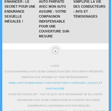
ENHANCER : LE
AUTO PARFAITE
SIMPLIFIE LA VIE
SECRET POUR UNE
AVEC MON AUTO
DES CONDUCTEURS
ENDURANCE
ASSURE : VOTRE
: AVIS ET
SEXUELLE
COMPAGNON
TÉMOIGNAGES
INÉGALÉE !
INDISPENSABLE
POUR UNE
COUVERTURE SUR-
MESURE
© 2026
.
© 2023 ASSURANCE-AUTO-JEUNE-CONDUCTEUR.COM -TOUS DROITS RÉSERVÉS - .
CRÉATION SITE INTERNET ET TARIF RÉFÉRENCEMENT :
WWW.LAPETITEWEBAGENCY.COM AGENCE WEB À GUÉRANDE LA BAULE ET
SAINT-NAZAIRE
.
ACHAT DU PIAGGIO ZIP : TOUT CE QU’IL FAUT SAVOIR AVANT DE SE LANCER
ASSURANCE AUTO JEUNE CONDUCTEUR OU ETUDIANT PAS CHÈRE
ASSURPEOPLE | ASSURANCE AUTO SOS RÉSILIÉS