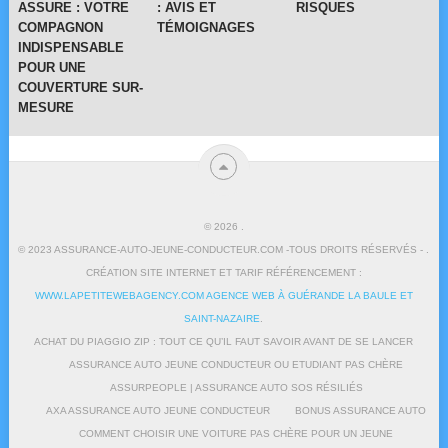
ASSURE : VOTRE
: AVIS ET
RISQUES
COMPAGNON
TÉMOIGNAGES
INDISPENSABLE
POUR UNE
COUVERTURE SUR-
MESURE
© 2026
.
© 2023 ASSURANCE-AUTO-JEUNE-CONDUCTEUR.COM -TOUS DROITS RÉSERVÉS - .
CRÉATION SITE INTERNET ET TARIF RÉFÉRENCEMENT :
WWW.LAPETITEWEBAGENCY.COM AGENCE WEB À GUÉRANDE LA BAULE ET
SAINT-NAZAIRE
.
ACHAT DU PIAGGIO ZIP : TOUT CE QU’IL FAUT SAVOIR AVANT DE SE LANCER
ASSURANCE AUTO JEUNE CONDUCTEUR OU ETUDIANT PAS CHÈRE
ASSURPEOPLE | ASSURANCE AUTO SOS RÉSILIÉS
AXA ASSURANCE AUTO JEUNE CONDUCTEUR
BONUS ASSURANCE AUTO
COMMENT CHOISIR UNE VOITURE PAS CHÈRE POUR UN JEUNE