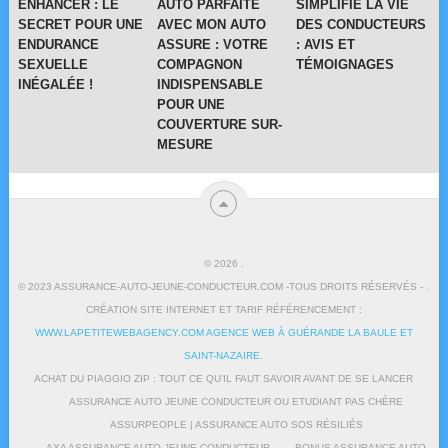
ENHANCER : LE
AUTO PARFAITE
SIMPLIFIE LA VIE
SECRET POUR UNE
AVEC MON AUTO
DES CONDUCTEURS
ENDURANCE
ASSURE : VOTRE
: AVIS ET
SEXUELLE
COMPAGNON
TÉMOIGNAGES
INÉGALÉE !
INDISPENSABLE
POUR UNE
COUVERTURE SUR-
MESURE
© 2026
.
© 2023 ASSURANCE-AUTO-JEUNE-CONDUCTEUR.COM -TOUS DROITS RÉSERVÉS - .
CRÉATION SITE INTERNET ET TARIF RÉFÉRENCEMENT :
WWW.LAPETITEWEBAGENCY.COM AGENCE WEB À GUÉRANDE LA BAULE ET
SAINT-NAZAIRE
.
ACHAT DU PIAGGIO ZIP : TOUT CE QU’IL FAUT SAVOIR AVANT DE SE LANCER
ASSURANCE AUTO JEUNE CONDUCTEUR OU ETUDIANT PAS CHÈRE
ASSURPEOPLE | ASSURANCE AUTO SOS RÉSILIÉS
AXA ASSURANCE AUTO JEUNE CONDUCTEUR
BONUS ASSURANCE AUTO