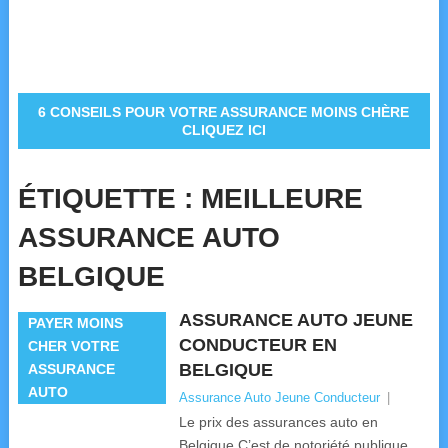
6 CONSEILS POUR VOTRE ASSURANCE MOINS CHÈRE
CLIQUEZ ICI
ÉTIQUETTE :
MEILLEURE
ASSURANCE AUTO
BELGIQUE
ASSURANCE AUTO JEUNE
PAYER MOINS
CONDUCTEUR EN
CHER VOTRE
BELGIQUE
ASSURANCE
AUTO
Assurance Auto Jeune Conducteur
|
Le prix des assurances auto en
Belgique C’est de notoriété publique,