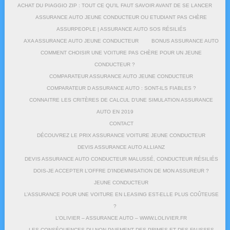
ACHAT DU PIAGGIO ZIP : TOUT CE QU’IL FAUT SAVOIR AVANT DE SE LANCER
ASSURANCE AUTO JEUNE CONDUCTEUR OU ETUDIANT PAS CHÈRE
ASSURPEOPLE | ASSURANCE AUTO SOS RÉSILIÉS
AXA ASSURANCE AUTO JEUNE CONDUCTEUR
BONUS ASSURANCE AUTO
COMMENT CHOISIR UNE VOITURE PAS CHÈRE POUR UN JEUNE
CONDUCTEUR ?
COMPARATEUR ASSURANCE AUTO JEUNE CONDUCTEUR
COMPARATEUR D ASSURANCE AUTO : SONT-ILS FIABLES ?
CONNAITRE LES CRITÈRES DE CALCUL D’UNE SIMULATION ASSURANCE
AUTO EN 2019
CONTACT
DÉCOUVREZ LE PRIX ASSURANCE VOITURE JEUNE CONDUCTEUR
DEVIS ASSURANCE AUTO ALLIANZ
DEVIS ASSURANCE AUTO CONDUCTEUR MALUSSÉ, CONDUCTEUR RÉSILIÉS
DOIS-JE ACCEPTER L’OFFRE D’INDEMNISATION DE MON ASSUREUR ?
JEUNE CONDUCTEUR
L’ASSURANCE POUR UNE VOITURE EN LEASING EST-ELLE PLUS COÛTEUSE
?
L’OLIVIER – ASSURANCE AUTO – WWW.LOLIVIER.FR
LES CONSÉQUENCES DU NON-PAIEMENT DES PRIMES ET DES FAUSSES