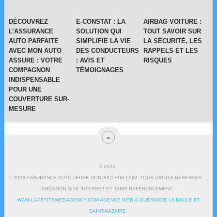
DÉCOUVREZ
E-CONSTAT : LA
AIRBAG VOITURE :
L’ASSURANCE
SOLUTION QUI
TOUT SAVOIR SUR
AUTO PARFAITE
SIMPLIFIE LA VIE
LA SÉCURITÉ, LES
AVEC MON AUTO
DES CONDUCTEURS
RAPPELS ET LES
ASSURE : VOTRE
: AVIS ET
RISQUES
COMPAGNON
TÉMOIGNAGES
INDISPENSABLE
POUR UNE
COUVERTURE SUR-
MESURE
© 2026
.
© 2023 ASSURANCE-AUTO-JEUNE-CONDUCTEUR.COM -TOUS DROITS RÉSERVÉS - .
CRÉATION SITE INTERNET ET TARIF RÉFÉRENCEMENT :
WWW.LAPETITEWEBAGENCY.COM AGENCE WEB À GUÉRANDE LA BAULE ET
SAINT-NAZAIRE
.