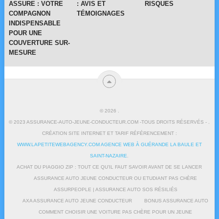
ASSURE : VOTRE
: AVIS ET
RISQUES
COMPAGNON
TÉMOIGNAGES
INDISPENSABLE
POUR UNE
COUVERTURE SUR-
MESURE
© 2026
.
© 2023 ASSURANCE-AUTO-JEUNE-CONDUCTEUR.COM -TOUS DROITS RÉSERVÉS - .
CRÉATION SITE INTERNET ET TARIF RÉFÉRENCEMENT :
WWW.LAPETITEWEBAGENCY.COM AGENCE WEB À GUÉRANDE LA BAULE ET
SAINT-NAZAIRE
.
ACHAT DU PIAGGIO ZIP : TOUT CE QU’IL FAUT SAVOIR AVANT DE SE LANCER
ASSURANCE AUTO JEUNE CONDUCTEUR OU ETUDIANT PAS CHÈRE
ASSURPEOPLE | ASSURANCE AUTO SOS RÉSILIÉS
AXA ASSURANCE AUTO JEUNE CONDUCTEUR
BONUS ASSURANCE AUTO
COMMENT CHOISIR UNE VOITURE PAS CHÈRE POUR UN JEUNE