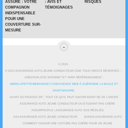
ASSURE : VOTRE
: AVIS ET
RISQUES
COMPAGNON
TÉMOIGNAGES
INDISPENSABLE
POUR UNE
COUVERTURE SUR-
MESURE
© 2026
.
© 2023 ASSURANCE-AUTO-JEUNE-CONDUCTEUR.COM -TOUS DROITS RÉSERVÉS - .
CRÉATION SITE INTERNET ET TARIF RÉFÉRENCEMENT :
WWW.LAPETITEWEBAGENCY.COM AGENCE WEB À GUÉRANDE LA BAULE ET
SAINT-NAZAIRE
.
ACHAT DU PIAGGIO ZIP : TOUT CE QU’IL FAUT SAVOIR AVANT DE SE LANCER
ASSURANCE AUTO JEUNE CONDUCTEUR OU ETUDIANT PAS CHÈRE
ASSURPEOPLE | ASSURANCE AUTO SOS RÉSILIÉS
AXA ASSURANCE AUTO JEUNE CONDUCTEUR
BONUS ASSURANCE AUTO
COMMENT CHOISIR UNE VOITURE PAS CHÈRE POUR UN JEUNE