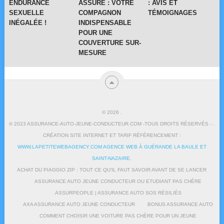
ENDURANCE
ASSURE : VOTRE
: AVIS ET
SEXUELLE
COMPAGNON
TÉMOIGNAGES
INÉGALÉE !
INDISPENSABLE
POUR UNE
COUVERTURE SUR-
MESURE
© 2026
.
© 2023 ASSURANCE-AUTO-JEUNE-CONDUCTEUR.COM -TOUS DROITS RÉSERVÉS - .
CRÉATION SITE INTERNET ET TARIF RÉFÉRENCEMENT :
WWW.LAPETITEWEBAGENCY.COM AGENCE WEB À GUÉRANDE LA BAULE ET
SAINT-NAZAIRE
.
ACHAT DU PIAGGIO ZIP : TOUT CE QU’IL FAUT SAVOIR AVANT DE SE LANCER
ASSURANCE AUTO JEUNE CONDUCTEUR OU ETUDIANT PAS CHÈRE
ASSURPEOPLE | ASSURANCE AUTO SOS RÉSILIÉS
AXA ASSURANCE AUTO JEUNE CONDUCTEUR
BONUS ASSURANCE AUTO
COMMENT CHOISIR UNE VOITURE PAS CHÈRE POUR UN JEUNE