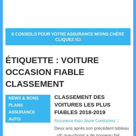
6 CONSEILS POUR VOTRE ASSURANCE MOINS CHÈRE
CLIQUEZ ICI
ÉTIQUETTE :
VOITURE
OCCASION FIABLE
CLASSEMENT
CLASSEMENT DES
NEWS & BONS
VOITURES LES PLUS
PLANS
FIABLES 2018-2019
ASSURANCE
AUTO
Assurance Auto Jeune Conducteur
|
Deux ans après son précédent tableau
, ufc que-choisir a de nouveau fait