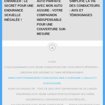
ENHANCER : LE
AUTO PARFAITE
SIMPLIFIE LA VIE
SECRET POUR UNE
AVEC MON AUTO
DES CONDUCTEURS
ENDURANCE
ASSURE : VOTRE
: AVIS ET
SEXUELLE
COMPAGNON
TÉMOIGNAGES
INÉGALÉE !
INDISPENSABLE
POUR UNE
COUVERTURE SUR-
MESURE
© 2026
.
© 2023 ASSURANCE-AUTO-JEUNE-CONDUCTEUR.COM -TOUS DROITS RÉSERVÉS - .
CRÉATION SITE INTERNET ET TARIF RÉFÉRENCEMENT :
WWW.LAPETITEWEBAGENCY.COM AGENCE WEB À GUÉRANDE LA BAULE ET
SAINT-NAZAIRE
.
ACHAT DU PIAGGIO ZIP : TOUT CE QU’IL FAUT SAVOIR AVANT DE SE LANCER
ASSURANCE AUTO JEUNE CONDUCTEUR OU ETUDIANT PAS CHÈRE
ASSURPEOPLE | ASSURANCE AUTO SOS RÉSILIÉS
AXA ASSURANCE AUTO JEUNE CONDUCTEUR
BONUS ASSURANCE AUTO