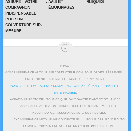
ASSURE : VOTRE
: AVIS ET
RISQUES
COMPAGNON
TÉMOIGNAGES
INDISPENSABLE
POUR UNE
COUVERTURE SUR-
MESURE
© 2026
.
© 2023 ASSURANCE-AUTO-JEUNE-CONDUCTEUR.COM -TOUS DROITS RÉSERVÉS - .
CRÉATION SITE INTERNET ET TARIF RÉFÉRENCEMENT :
WWW.LAPETITEWEBAGENCY.COM AGENCE WEB À GUÉRANDE LA BAULE ET
SAINT-NAZAIRE
.
ACHAT DU PIAGGIO ZIP : TOUT CE QU’IL FAUT SAVOIR AVANT DE SE LANCER
ASSURANCE AUTO JEUNE CONDUCTEUR OU ETUDIANT PAS CHÈRE
ASSURPEOPLE | ASSURANCE AUTO SOS RÉSILIÉS
AXA ASSURANCE AUTO JEUNE CONDUCTEUR
BONUS ASSURANCE AUTO
COMMENT CHOISIR UNE VOITURE PAS CHÈRE POUR UN JEUNE