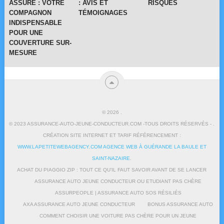
ASSURE : VOTRE
: AVIS ET
RISQUES
COMPAGNON
TÉMOIGNAGES
INDISPENSABLE
POUR UNE
COUVERTURE SUR-
MESURE
© 2026
.
© 2023 ASSURANCE-AUTO-JEUNE-CONDUCTEUR.COM -TOUS DROITS RÉSERVÉS - .
CRÉATION SITE INTERNET ET TARIF RÉFÉRENCEMENT :
WWW.LAPETITEWEBAGENCY.COM AGENCE WEB À GUÉRANDE LA BAULE ET
SAINT-NAZAIRE
.
ACHAT DU PIAGGIO ZIP : TOUT CE QU’IL FAUT SAVOIR AVANT DE SE LANCER
ASSURANCE AUTO JEUNE CONDUCTEUR OU ETUDIANT PAS CHÈRE
ASSURPEOPLE | ASSURANCE AUTO SOS RÉSILIÉS
AXA ASSURANCE AUTO JEUNE CONDUCTEUR
BONUS ASSURANCE AUTO
COMMENT CHOISIR UNE VOITURE PAS CHÈRE POUR UN JEUNE