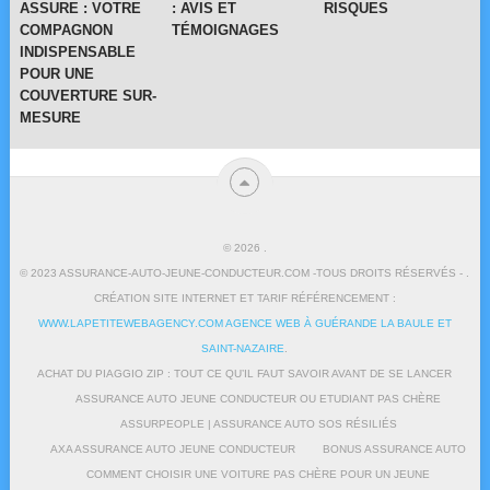
ASSURE : VOTRE
: AVIS ET
RISQUES
COMPAGNON
TÉMOIGNAGES
INDISPENSABLE
POUR UNE
COUVERTURE SUR-
MESURE
© 2026
.
© 2023 ASSURANCE-AUTO-JEUNE-CONDUCTEUR.COM -TOUS DROITS RÉSERVÉS - .
CRÉATION SITE INTERNET ET TARIF RÉFÉRENCEMENT :
WWW.LAPETITEWEBAGENCY.COM AGENCE WEB À GUÉRANDE LA BAULE ET
SAINT-NAZAIRE
.
ACHAT DU PIAGGIO ZIP : TOUT CE QU’IL FAUT SAVOIR AVANT DE SE LANCER
ASSURANCE AUTO JEUNE CONDUCTEUR OU ETUDIANT PAS CHÈRE
ASSURPEOPLE | ASSURANCE AUTO SOS RÉSILIÉS
AXA ASSURANCE AUTO JEUNE CONDUCTEUR
BONUS ASSURANCE AUTO
COMMENT CHOISIR UNE VOITURE PAS CHÈRE POUR UN JEUNE