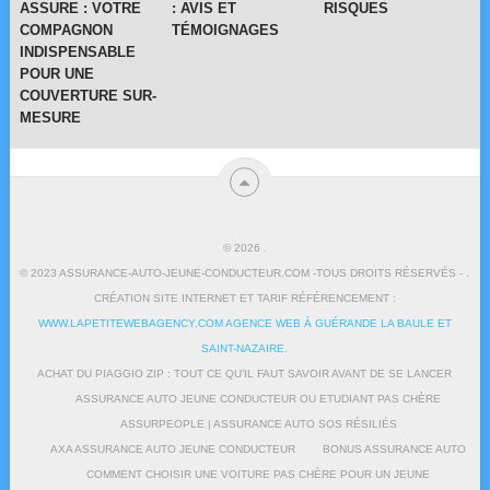
ASSURE : VOTRE
: AVIS ET
RISQUES
COMPAGNON
TÉMOIGNAGES
INDISPENSABLE
POUR UNE
COUVERTURE SUR-
MESURE
© 2026
.
© 2023 ASSURANCE-AUTO-JEUNE-CONDUCTEUR.COM -TOUS DROITS RÉSERVÉS - .
CRÉATION SITE INTERNET ET TARIF RÉFÉRENCEMENT :
WWW.LAPETITEWEBAGENCY.COM AGENCE WEB À GUÉRANDE LA BAULE ET
SAINT-NAZAIRE
.
ACHAT DU PIAGGIO ZIP : TOUT CE QU’IL FAUT SAVOIR AVANT DE SE LANCER
ASSURANCE AUTO JEUNE CONDUCTEUR OU ETUDIANT PAS CHÈRE
ASSURPEOPLE | ASSURANCE AUTO SOS RÉSILIÉS
AXA ASSURANCE AUTO JEUNE CONDUCTEUR
BONUS ASSURANCE AUTO
COMMENT CHOISIR UNE VOITURE PAS CHÈRE POUR UN JEUNE